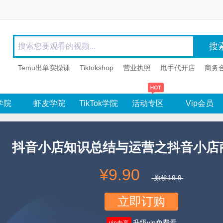
Temu出单实操课
Tiktokshop
营业执照
甩手代开店
商务
学院
虾皮学院
TikTok学院
活动专区
Vip会员
抖音小店知识总结与运营之抖音小店
¥9.90
原价19.9
立即订购
升级vip免费看