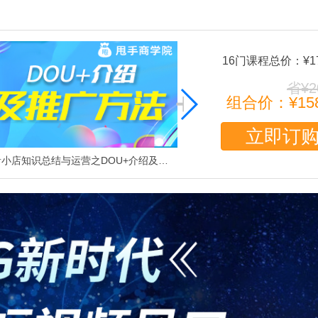
16门课程
总价：¥17
省¥2
组合价：¥158
立即订
抖音小店知识总结与运营之DOU+介绍及推广方法