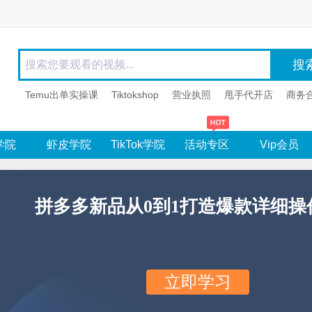
Temu出单实操课
Tiktokshop
营业执照
甩手代开店
商务
学院
虾皮学院
TikTok学院
活动专区
Vip会员
拼多多新品从0到1打造爆款详细操
立即学习